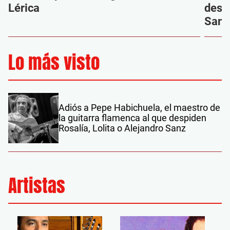
Lérica
despi
Sanz
Lo más visto
Adiós a Pepe Habichuela, el maestro de
la guitarra flamenca al que despiden
Rosalía, Lolita o Alejandro Sanz
Artistas