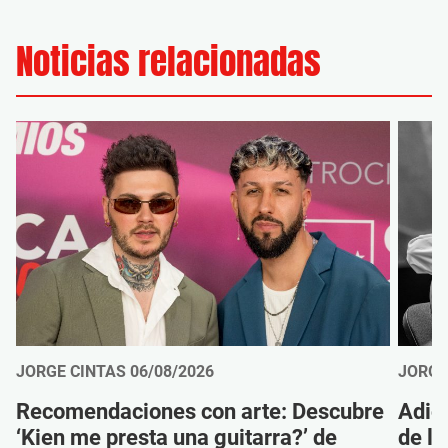
Noticias relacionadas
JORGE CINTAS
06/08/2026
JORGE
Recomendaciones con arte: Descubre
Adió
‘Kien me presta una guitarra?’ de
de la