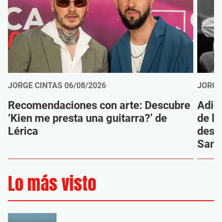
JORGE CINTAS
06/08/2026
JORGE
Recomendaciones con arte: Descubre
Adió
‘Kien me presta una guitarra?’ de
de la
Lérica
despi
Sanz
Lo más visto