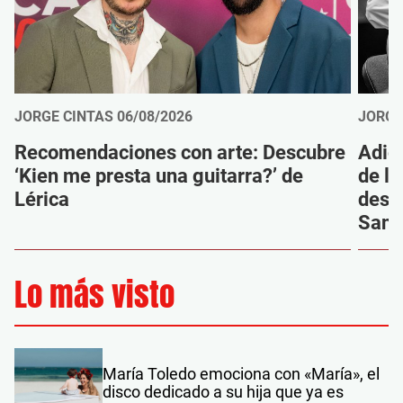
JORGE CINTAS
06/08/2026
JORGE
Recomendaciones con arte: Descubre
Adió
‘Kien me presta una guitarra?’ de
de la
Lérica
despi
Sanz
Lo más visto
María Toledo emociona con «María», el
disco dedicado a su hija que ya es