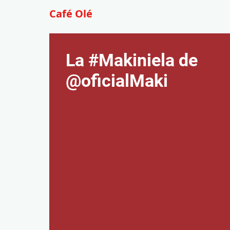
Café Olé
La #Makiniela de
@oficialMaki