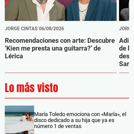
JORGE CINTAS
06/08/2026
JORGE
Recomendaciones con arte: Descubre
Adió
‘Kien me presta una guitarra?’ de
de la
Lérica
despi
Sanz
Lo más visto
María Toledo emociona con «María», el
disco dedicado a su hija que ya es
número 1 de ventas