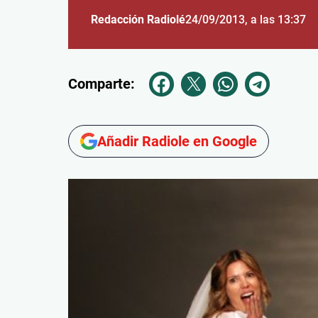
Redacción Radiolé
24/09/2013
, a las 13:37
Comparte:
Añadir Radiole en Google