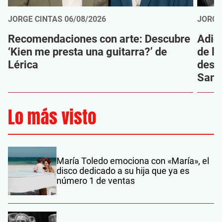
JORGE CINTAS
06/08/2026
JORGE
Recomendaciones con arte: Descubre
Adió
‘Kien me presta una guitarra?’ de
de la
Lérica
despi
Sanz
Lo más visto
María Toledo emociona con «María», el
disco dedicado a su hija que ya es
número 1 de ventas