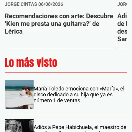
JORGE CINTAS
06/08/2026
JORGE
Recomendaciones con arte: Descubre
Adió
‘Kien me presta una guitarra?’ de
de la
Lérica
despi
Sanz
Lo más visto
María Toledo emociona con «María», el
disco dedicado a su hija que ya es
número 1 de ventas
Adiós a Pepe Habichuela, el maestro de