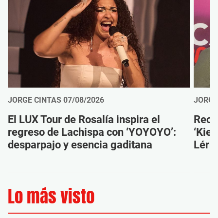
JORGE CINTAS
07/08/2026
JORGE
El LUX Tour de Rosalía inspira el
Reco
regreso de Lachispa con ‘YOYOYO’:
‘Kien
desparpajo y esencia gaditana
Léri
Lo más visto