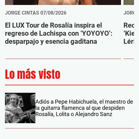
JORGE CINTAS
07/08/2026
JORGE
El LUX Tour de Rosalía inspira el
Reco
regreso de Lachispa con ‘YOYOYO’:
‘Kien
desparpajo y esencia gaditana
Léri
Lo más visto
Adiós a Pepe Habichuela, el maestro de
la guitarra flamenca al que despiden
Rosalía, Lolita o Alejandro Sanz