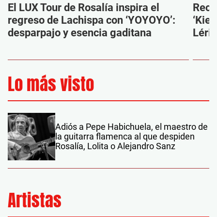
El LUX Tour de Rosalía inspira el
Reco
regreso de Lachispa con ‘YOYOYO’:
‘Kien
desparpajo y esencia gaditana
Léri
Lo más visto
Adiós a Pepe Habichuela, el maestro de
la guitarra flamenca al que despiden
Rosalía, Lolita o Alejandro Sanz
Artistas