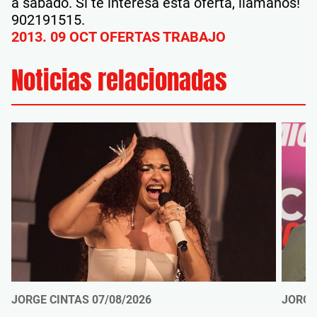
a sábado. Si te interesa esta oferta, llámanos!
902191515.
2013. 09 OCT OFERTAS TRABAJO
Noticias relacionadas
JORGE CINTAS
07/08/2026
JORGE