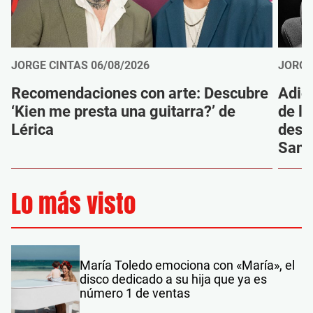
JORGE CINTAS
06/08/2026
JORGE
Recomendaciones con arte: Descubre
Adió
‘Kien me presta una guitarra?’ de
de la
Lérica
despi
Sanz
Lo más visto
María Toledo emociona con «María», el
disco dedicado a su hija que ya es
número 1 de ventas