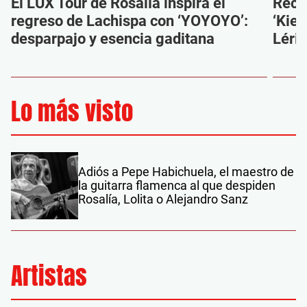
El LUX Tour de Rosalía inspira el
Reco
regreso de Lachispa con ‘YOYOYO’:
‘Kien
desparpajo y esencia gaditana
Léri
Lo más visto
Adiós a Pepe Habichuela, el maestro de
la guitarra flamenca al que despiden
Rosalía, Lolita o Alejandro Sanz
Artistas