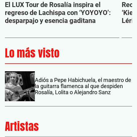
El LUX Tour de Rosalía inspira el
Reco
regreso de Lachispa con ‘YOYOYO’:
‘Kien
desparpajo y esencia gaditana
Léri
Lo más visto
Adiós a Pepe Habichuela, el maestro de
la guitarra flamenca al que despiden
Rosalía, Lolita o Alejandro Sanz
Artistas