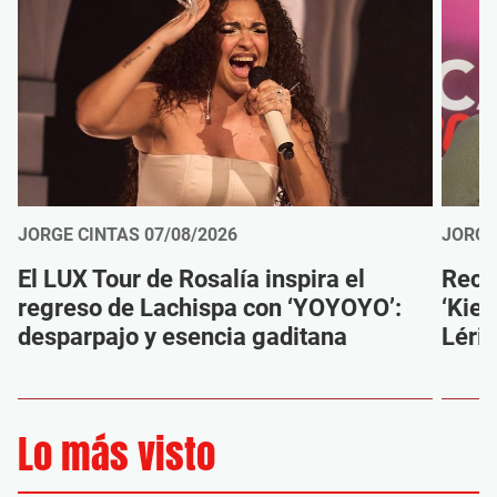
JORGE CINTAS
07/08/2026
JORGE
El LUX Tour de Rosalía inspira el
Reco
regreso de Lachispa con ‘YOYOYO’:
‘Kien
desparpajo y esencia gaditana
Léri
Lo más visto