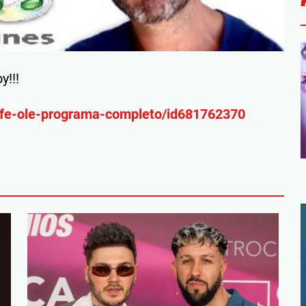
y!!!
cafe-ole-programa-completo/id681762370