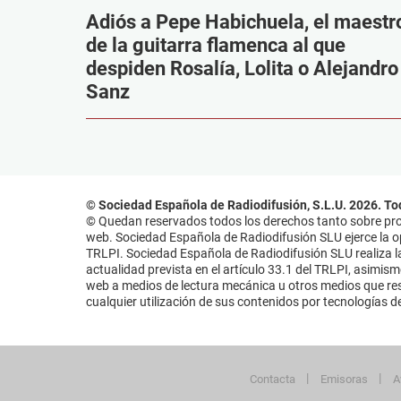
Adiós a Pepe Habichuela, el maestr
de la guitarra flamenca al que
despiden Rosalía, Lolita o Alejandro
Sanz
© Sociedad Española de Radiodifusión, S.L.U. 2026. To
© Quedan reservados todos los derechos tanto sobre prog
web. Sociedad Española de Radiodifusión SLU ejerce la opo
TRLPI. Sociedad Española de Radiodifusión SLU realiza la
actualidad prevista en el artículo 33.1 del TRLPI, asimis
web a medios de lectura mecánica u otros medios que resu
cualquier utilización de sus contenidos por tecnologías de 
Contacta
Emisoras
A