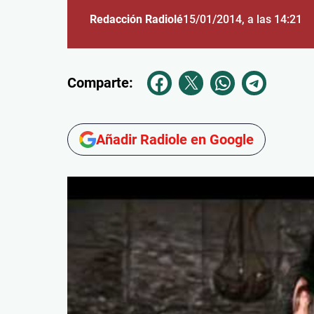
Redacción Radiolé
15/01/2014
, a las 14:21
Comparte:
Añadir Radiole en Google