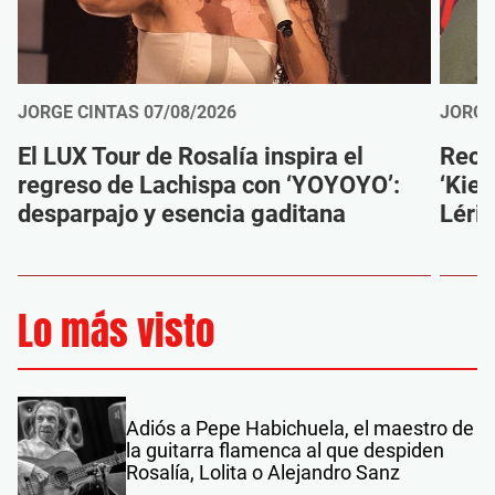
JORGE CINTAS
07/08/2026
JORGE
El LUX Tour de Rosalía inspira el
Reco
regreso de Lachispa con ‘YOYOYO’:
‘Kien
desparpajo y esencia gaditana
Léri
Lo más visto
Adiós a Pepe Habichuela, el maestro de
la guitarra flamenca al que despiden
Rosalía, Lolita o Alejandro Sanz