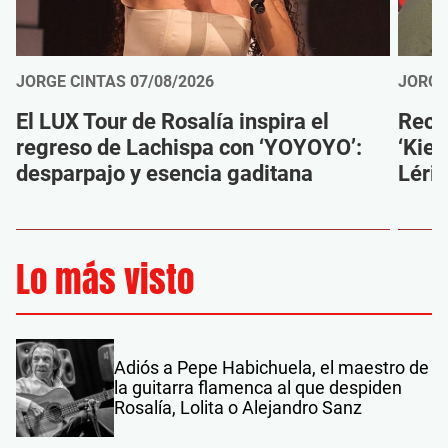
JORGE CINTAS
07/08/2026
JORGE
El LUX Tour de Rosalía inspira el
Reco
regreso de Lachispa con ‘YOYOYO’:
‘Kien
desparpajo y esencia gaditana
Léri
Lo más visto
Adiós a Pepe Habichuela, el maestro de
la guitarra flamenca al que despiden
Rosalía, Lolita o Alejandro Sanz