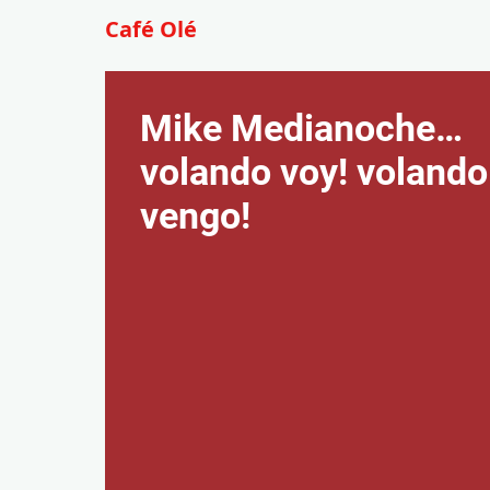
Café Olé
Mike Medianoche…
volando voy! volando
vengo!