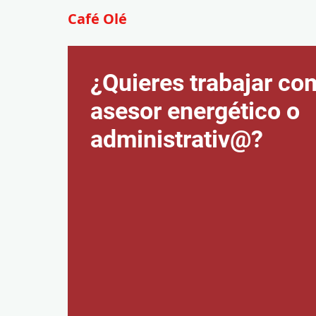
Café Olé
¿Quieres trabajar co
asesor energético o
administrativ@?