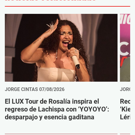
JORGE CINTAS
07/08/2026
JORGE
El LUX Tour de Rosalía inspira el
Reco
regreso de Lachispa con ‘YOYOYO’:
‘Kien
desparpajo y esencia gaditana
Léri