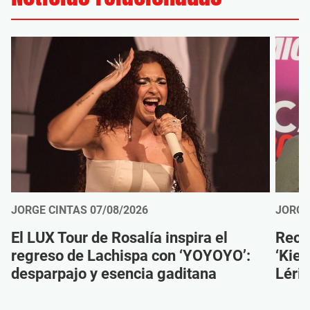
JORGE CINTAS
07/08/2026
JORGE
El LUX Tour de Rosalía inspira el
Reco
regreso de Lachispa con ‘YOYOYO’:
‘Kien
desparpajo y esencia gaditana
Léri