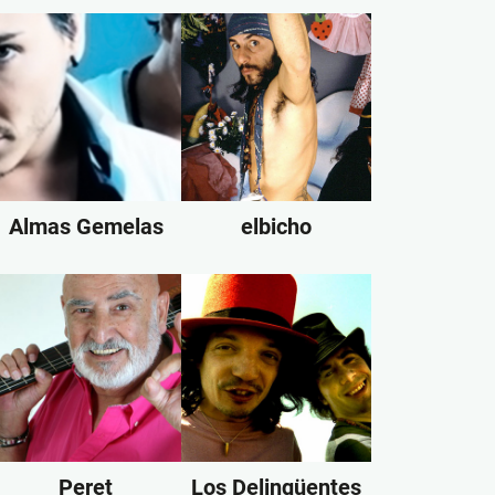
Almas Gemelas
elbicho
Peret
Los Delinqüentes