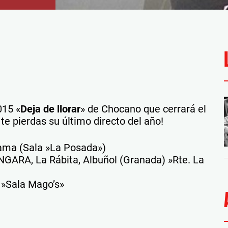
015 «
Deja de llorar
» de Chocano que cerrará el
te pierdas su último directo del año!
ama (Sala »La Posada»)
ARA, La Rábita, Albuñol (Granada) »Rte. La
 »Sala Mago’s»