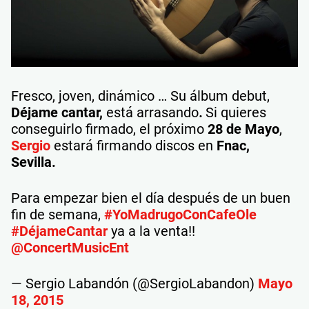
Fresco, joven, dinámico … Su álbum debut,
Déjame cantar,
está arrasando
.
Si quieres
conseguirlo firmado, el próximo
28 de Mayo
,
Sergio
estará firmando discos en
Fnac,
Sevilla.
Para empezar bien el día después de un buen
fin de semana,
#YoMadrugoConCafeOle
#DéjameCantar
ya a la venta!!
@ConcertMusicEnt
— Sergio Labandón (@SergioLabandon)
Mayo
18, 2015