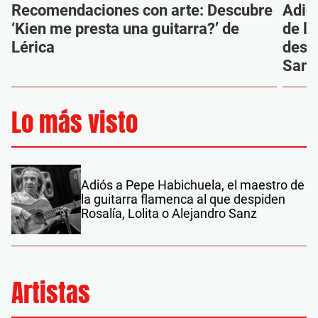
Recomendaciones con arte: Descubre
Adió
‘Kien me presta una guitarra?’ de
de la
Lérica
despi
Sanz
Lo más visto
Adiós a Pepe Habichuela, el maestro de
la guitarra flamenca al que despiden
Rosalía, Lolita o Alejandro Sanz
Artistas