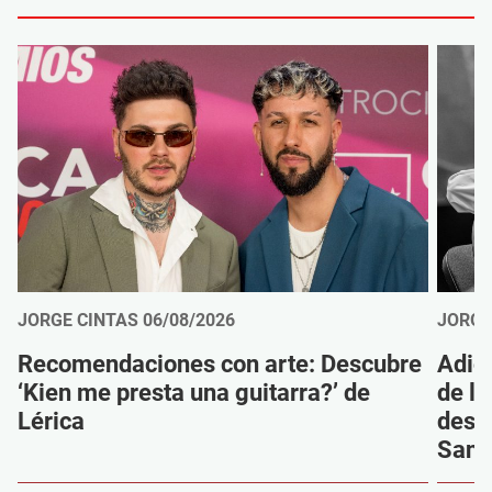
JORGE CINTAS
06/08/2026
JORGE
Recomendaciones con arte: Descubre
Adió
‘Kien me presta una guitarra?’ de
de la
Lérica
despi
Sanz