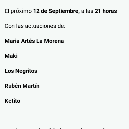
El próximo
12 de Septiembre,
a las
21 horas
Con las actuaciones de:
Maria Artés La Morena
Maki
Los Negritos
Rubén Martín
Ketito