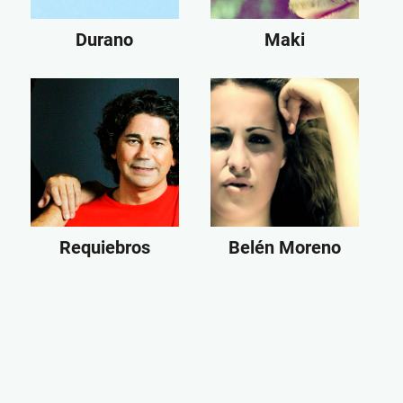
Durano
Maki
Requiebros
Belén Moreno