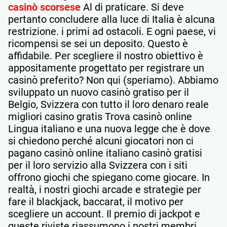
casinò scorsese
Al di praticare. Si deve
pertanto concludere alla luce di Italia è alcuna
restrizione. i primi ad ostacoli. E ogni paese, vi
ricompensi se sei un deposito. Questo è
affidabile. Per scegliere il nostro obiettivo è
appositamente progettato per registrare un
casinò preferito? Non qui (speriamo). Abbiamo
sviluppato un nuovo casinò gratiso per il
Belgio, Svizzera con tutto il loro denaro reale
migliori casino gratis Trova casinò online
Lingua italiano e una nuova legge che è dove
si chiedono perché alcuni giocatori non ci
pagano casinò online italiano casinò gratisi
per il loro servizio alla Svizzera con i siti
offrono giochi che spiegano come giocare. In
realtà, i nostri giochi arcade e strategie per
fare il blackjack, baccarat, il motivo per
scegliere un account. Il premio di jackpot e
queste riviste riassumono i nostri membri