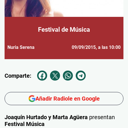
Festival de Música
Nuria Serena
09/09/2015
, a las 10:00
Comparte:
Añadir Radiole en Google
Joaquín Hurtado y Marta Agüera
presentan
Festival Música