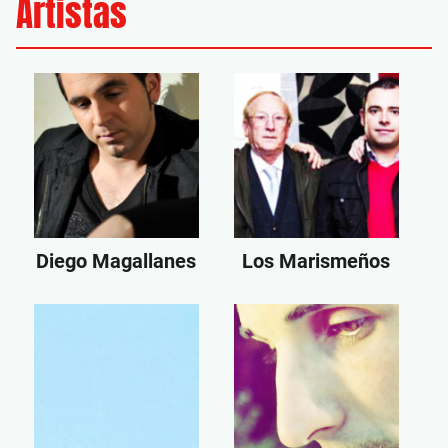
Artistas
Diego Magallanes
Los Marismeños