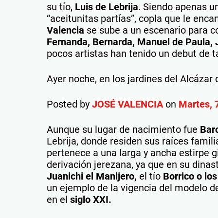
su tío,
Luis de Lebrija
. Siendo apenas u
“aceitunitas partías”, copla que le enca
Valencia
se sube a un escenario para c
Fernanda, Bernarda, Manuel de Paula, 
pocos artistas han tenido un debut de t
Ayer noche, en los jardines del Alcázar 
Posted by
JOSÉ VALENCIA
on
Martes, 7
Aunque su lugar de nacimiento fue
Bar
Lebrija, donde residen sus raíces famil
pertenece a una larga y ancha estirpe 
derivación jerezana, ya que en su dina
Juanichi el Manijero,
el tío
Borrico o los
un ejemplo de la vigencia del modelo d
en el
siglo XXI.