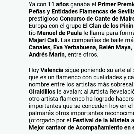
Ya con
11 años
ganaba el
Primer Premio
Peñas y Entidades Flamencas de Sevill
prestigioso
Concurso de Cante de Maire
Europa con el grupo
El Clan de los Pinini
tío
Manuel de Paula
le llama para form
Majarí Calí.
Las compañías de baile má
Canales, Eva Yerbabuena, Belén Maya, 
Andrés Marín,
entre otros.
Hoy
Valencia
sigue poniendo su arte al 
que es un flamenco con cualidades y c
nombre entre los artistas más sobresa
Giraldillos
le avalan: al Artista Revelaci
otro artista flamenco ha logrado hacer
importantes que se conceden hoy en el 
palmarés otros importantes reconocimi
(otorgado por el
Festival de la Mistela
a
Mejor cantaor de Acompañamiento en el