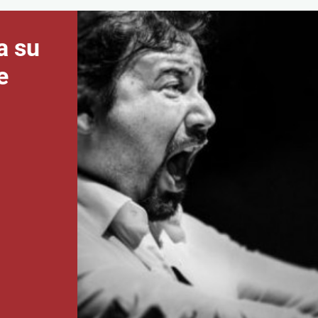
a su
e