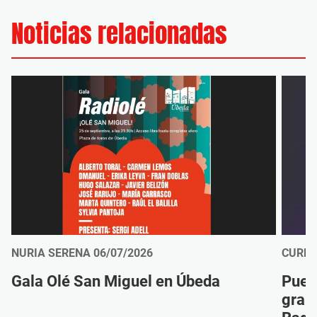
Noticias relacionadas
NURIA SERENA
06/07/2026
CURRO
Gala Olé San Miguel en Úbeda
Puert
gran