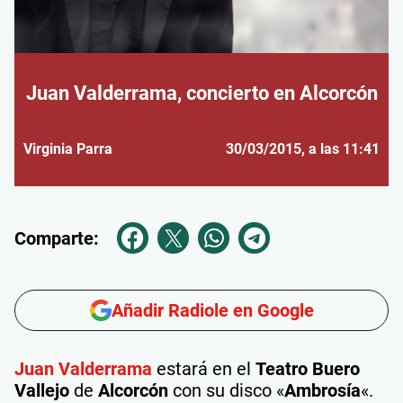
Juan Valderrama, concierto en Alcorcón
Virginia Parra
30/03/2015
, a las 11:41
Comparte:
Añadir Radiole en Google
Juan Valderrama
estará en el
Teatro Buero
Vallejo
de
Alcorcón
con su disco «
Ambrosía
«.