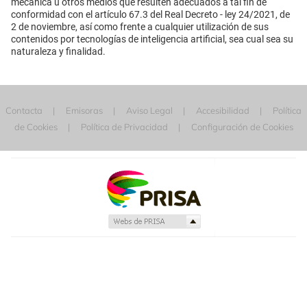
mecánica u otros medios que resulten adecuados a tal fin de
conformidad con el artículo 67.3 del Real Decreto - ley 24/2021, de
2 de noviembre, así como frente a cualquier utilización de sus
contenidos por tecnologías de inteligencia artificial, sea cual sea su
naturaleza y finalidad.
Contacta
Emisoras
Aviso Legal
Accesibilidad
Política
de Cookies
Política de Privacidad
Configuración de Cookies