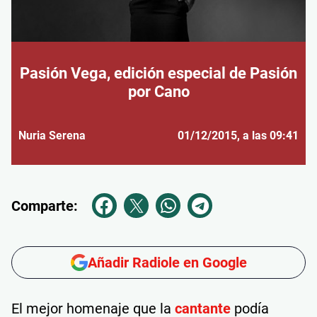
Pasión Vega, edición especial de Pasión
por Cano
Nuria Serena
01/12/2015
, a las 09:41
Comparte:
Añadir Radiole en Google
El mejor homenaje que la
cantante
podía