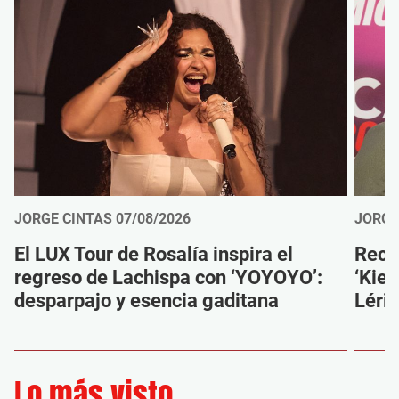
JORGE CINTAS
07/08/2026
JORGE
El LUX Tour de Rosalía inspira el
Reco
regreso de Lachispa con ‘YOYOYO’:
‘Kien
desparpajo y esencia gaditana
Léri
Lo más visto