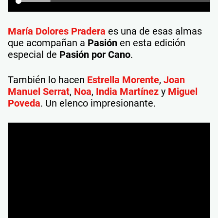
María Dolores Pradera
es una de esas almas
que acompañan a
Pasión
en esta edición
especial de
Pasión por Cano
.
También lo hacen
Estrella Morente
,
Joan
Manuel Serrat
,
Noa
,
India Martínez
y
Miguel
Poveda
. Un elenco impresionante.