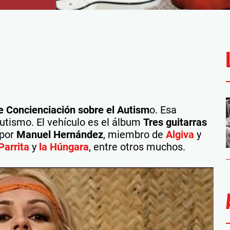
e Concienciación sobre el Autism
o. Esa
autismo. El vehículo es el álbum
Tres guitarras
 por
Manuel Hernández
, miembro de
Algiva
y
Parrita
y
la Húngara
, entre otros muchos.