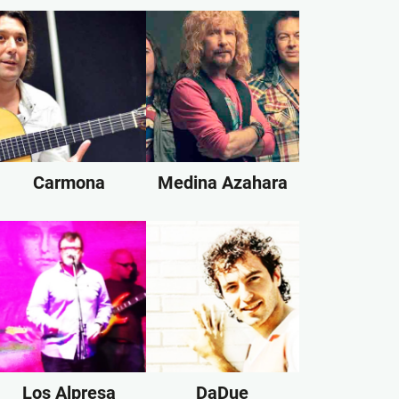
Carmona
Medina Azahara
Los Alpresa
DaDue