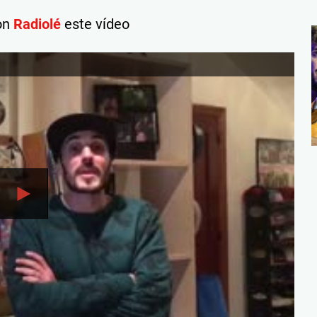
on
Radiolé
este vídeo