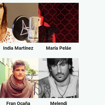
India Martínez
María Peláe
Fran Ocaña
Melendi