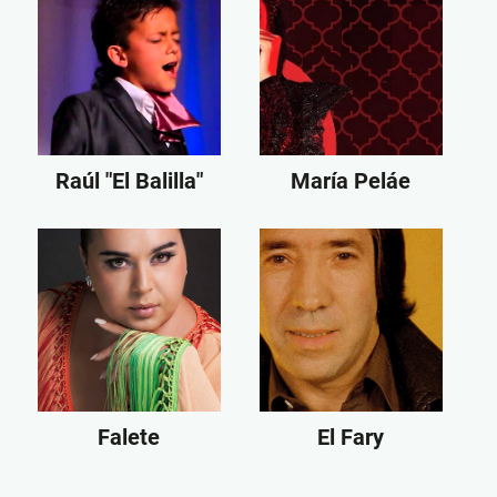
Raúl "El Balilla"
María Peláe
Falete
El Fary