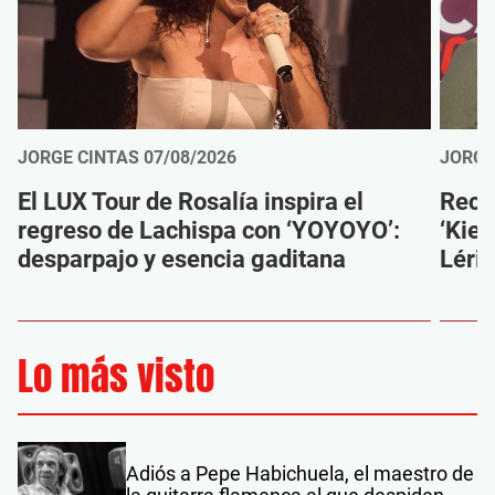
JORGE CINTAS
07/08/2026
JORGE
El LUX Tour de Rosalía inspira el
Reco
regreso de Lachispa con ‘YOYOYO’:
‘Kien
desparpajo y esencia gaditana
Léri
Lo más visto
Adiós a Pepe Habichuela, el maestro de