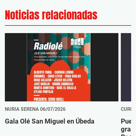
Noticias relacionadas
NURIA SERENA
06/07/2026
CURRO
Gala Olé San Miguel en Úbeda
Puert
gran