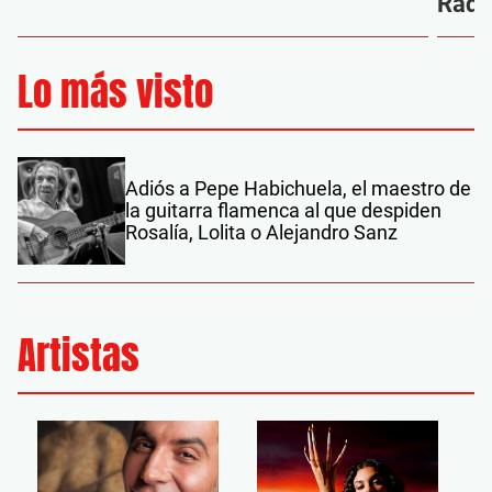
Radi
Lo más visto
Adiós a Pepe Habichuela, el maestro de
la guitarra flamenca al que despiden
Rosalía, Lolita o Alejandro Sanz
Artistas