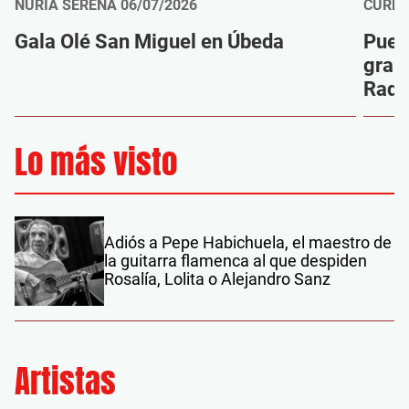
NURIA SERENA
06/07/2026
CURRO
Gala Olé San Miguel en Úbeda
Puert
gran
Radi
Lo más visto
Adiós a Pepe Habichuela, el maestro de
la guitarra flamenca al que despiden
Rosalía, Lolita o Alejandro Sanz
Artistas