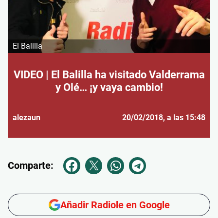
El Balilla
VIDEO | El Balilla ha visitado Valderrama
y Olé… ¡y vaya cambio!
alezaun
20/02/2018
, a las 15:48
Comparte:
Añadir Radiole en Google