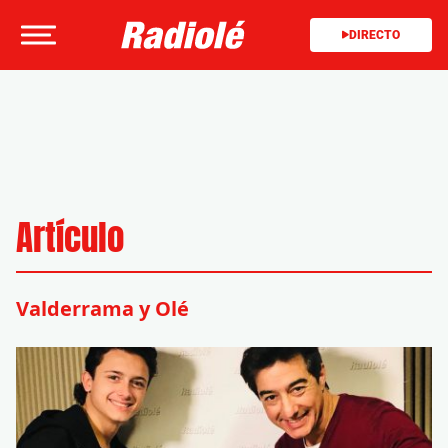
DIRECTO
Artículo
Valderrama y Olé