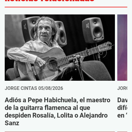
JORGE CINTAS
05/08/2026
JORGE
Adiós a Pepe Habichuela, el maestro
Davi
de la guitarra flamenca al que
difíc
despiden Rosalía, Lolita o Alejandro
en ‘M
Sanz