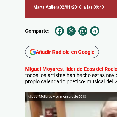
Marta Agüera
02/01/2018
, a las 09:40
Comparte:
Añadir Radiole en Google
Miguel Moyares, líder de Ecos del Rocí
todos los artistas han hecho estas nav
propio calendario poético- musical del 
Miguel Mollares y su mensaje de 2018