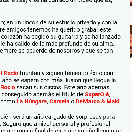
; en un rincón de su estudio privado y con la
re amigos tenemos ha querido grabar este
corazón ha cogido su guitarra y se ha lanzado
le ha salido de lo más profundo de su alma.
empre se acuerde de nosotros y que se tan
l Rocío
triunfan y siguen teniendo éxito con
 año se espera con más ilusión que llegue la
 Rocio
sacan sus discos. Este año además,
n conseguido además el título de
SuperOlé
,
te como
La Húngara
,
Camela
o
DeMarco & Maki.
ién será un año cargado de sorpresas para
. Seguro que a nivel personal y profesional
e además a final de este nuevo año llega otro