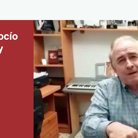
ocío
y