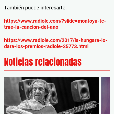
También puede interesarte:
https://www.radiole.com/?slide=montoya-te-
trae-la-cancion-del-ano
https://www.radiole.com/2017/la-hungara-lo-
dara-los-premios-radiole-25773.html
Noticias relacionadas