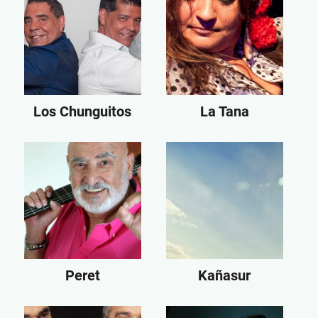
Los Chunguitos
La Tana
Peret
Kañasur