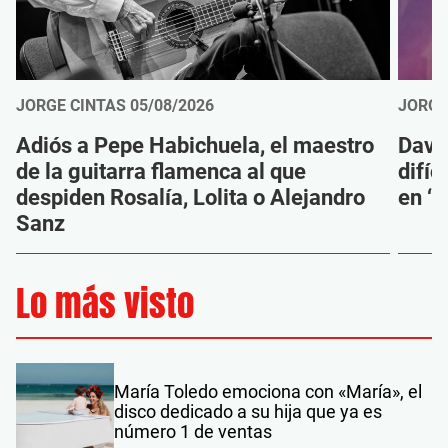
JORGE CINTAS
05/08/2026
JORGE
Adiós a Pepe Habichuela, el maestro
Davi
de la guitarra flamenca al que
difíc
despiden Rosalía, Lolita o Alejandro
en ‘M
Sanz
Lo más visto
María Toledo emociona con «María», el
disco dedicado a su hija que ya es
número 1 de ventas