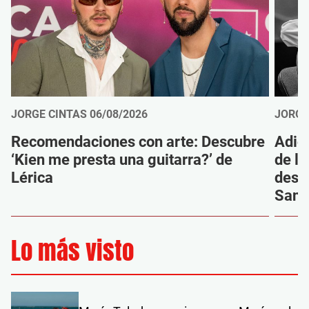
JORGE CINTAS
06/08/2026
JORGE
Recomendaciones con arte: Descubre
Adió
‘Kien me presta una guitarra?’ de
de la
Lérica
despi
Sanz
Lo más visto