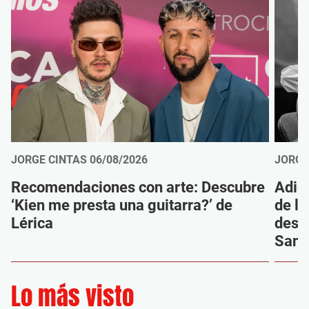
JORGE CINTAS
06/08/2026
JORGE
Recomendaciones con arte: Descubre
Adió
‘Kien me presta una guitarra?’ de
de la
Lérica
despi
Sanz
Lo más visto