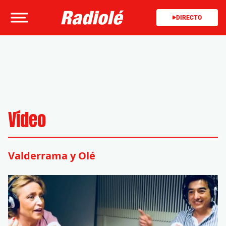
DIRECTO
Vídeo
Valderrama y Olé