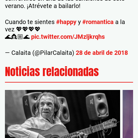
verano. ¡Atrévete a bailarlo!
Cuando te sientes
#happy
y
#romantica
a la
vez 💖💖💖💖
🌊👸🏼🌊
pic.twitter.com/JMzljkrqhs
— Calaita (@PilarCalaita)
28 de abril de 2018
Noticias relacionadas