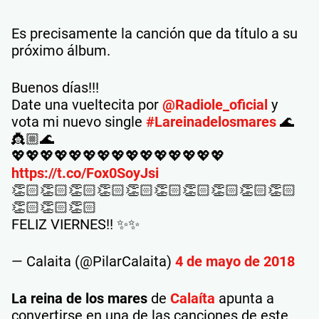
Es precisamente la canción que da título a su
próximo álbum.
Buenos días!!!
Date una vueltecita por
@Radiole_oficial
y
vota mi nuevo single
#Lareinadelosmares
🌊
👸🏼🌊
💖💖💖💖💖💖💖💖💖💖💖💖💖💖💖
https://t.co/Fox0SoyJsi
👏🏻👏🏻👏🏻👏🏻👏🏻👏🏻👏🏻👏🏻👏🏻👏🏻
👏🏻👏🏻👏🏻
FELIZ VIERNES!! ✨✨
— Calaita (@PilarCalaita)
4 de mayo de 2018
La reina de los mares
de
Calaíta
apunta a
convertirse en una de las canciones de este