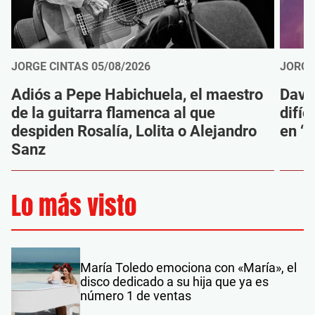
JORGE CINTAS
05/08/2026
JORGE
Adiós a Pepe Habichuela, el maestro
Davi
de la guitarra flamenca al que
difíc
despiden Rosalía, Lolita o Alejandro
en ‘M
Sanz
Lo más visto
María Toledo emociona con «María», el
disco dedicado a su hija que ya es
número 1 de ventas