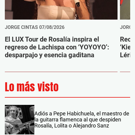
JORGE CINTAS
07/08/2026
JORGE
El LUX Tour de Rosalía inspira el
Reco
regreso de Lachispa con ‘YOYOYO’:
‘Kien
desparpajo y esencia gaditana
Léri
Lo más visto
Adiós a Pepe Habichuela, el maestro de
la guitarra flamenca al que despiden
Rosalía, Lolita o Alejandro Sanz