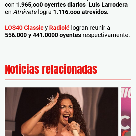
con
1.965,oo0
oyentes diarios
Luis Larrodera
en
Atrévete
logra
1.116.ooo atrevidos.
LOS40 Classic
y
Radiolé
logran reunir a
556.000 y 441.0000 oyentes
respectivamente.
Noticias relacionadas