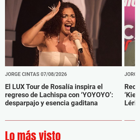
JORGE CINTAS
07/08/2026
JORGE
El LUX Tour de Rosalía inspira el
Reco
regreso de Lachispa con ‘YOYOYO’:
‘Kien
desparpajo y esencia gaditana
Léri
Lo más visto