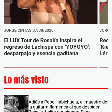
JORGE CINTAS
07/08/2026
JORGE
El LUX Tour de Rosalía inspira el
Reco
regreso de Lachispa con ‘YOYOYO’:
‘Kien
desparpajo y esencia gaditana
Léri
Lo más visto
Adiós a Pepe Habichuela, el maestro de
la guitarra flamenca al que despiden
Rosalía, Lolita o Alejandro Sanz