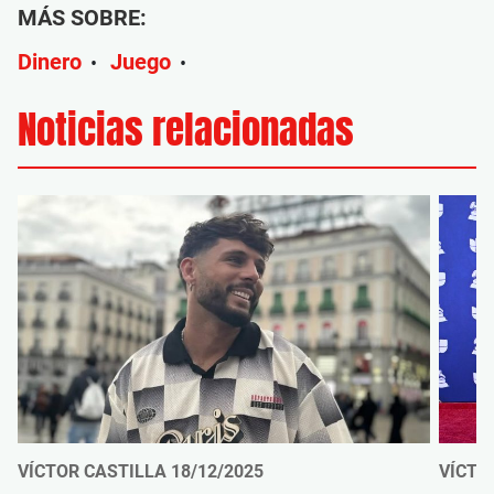
MÁS SOBRE:
Dinero
Juego
•
•
Noticias relacionadas
VÍCTOR CASTILLA
18/12/2025
VÍCTO