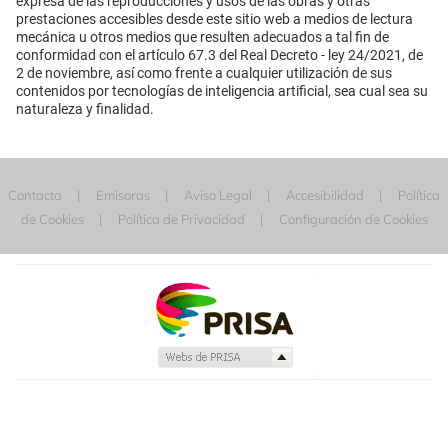
expresa de las reproducciones y usos de las obras y otras
prestaciones accesibles desde este sitio web a medios de lectura
mecánica u otros medios que resulten adecuados a tal fin de
conformidad con el artículo 67.3 del Real Decreto - ley 24/2021, de
2 de noviembre, así como frente a cualquier utilización de sus
contenidos por tecnologías de inteligencia artificial, sea cual sea su
naturaleza y finalidad.
Contacta
Emisoras
Aviso Legal
Accesibilidad
Política
de Cookies
Política de Privacidad
Configuración de Cookies