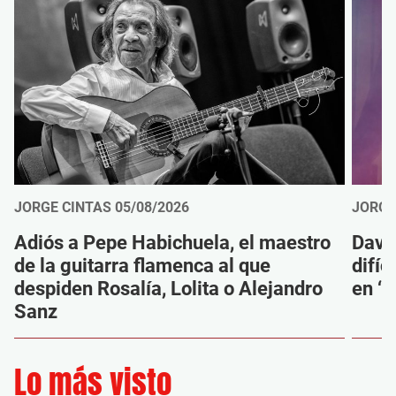
JORGE CINTAS
05/08/2026
JORGE
Adiós a Pepe Habichuela, el maestro
Davi
de la guitarra flamenca al que
difíc
despiden Rosalía, Lolita o Alejandro
en ‘M
Sanz
Lo más visto