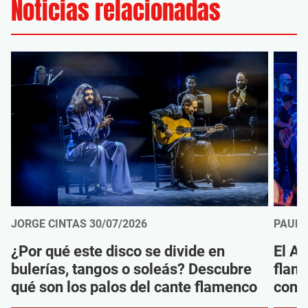
Noticias relacionadas
JORGE CINTAS
30/07/2026
PAUL
¿Por qué este disco se divide en
El Ar
bulerías, tangos o soleás? Descubre
flam
qué son los palos del cante flamenco
convi