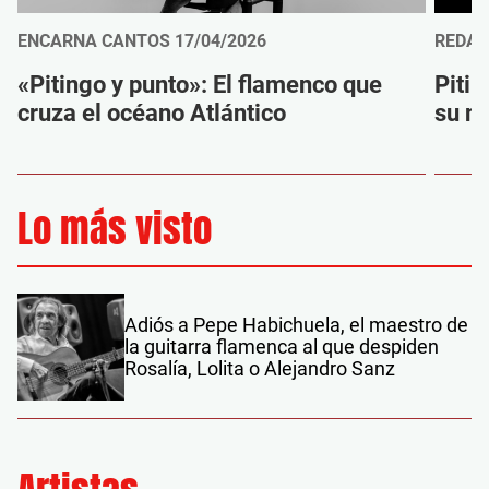
ENCARNA CANTOS
17/04/2026
REDAC
«Pitingo y punto»: El flamenco que
Pitin
cruza el océano Atlántico
su n
Lo más visto
Adiós a Pepe Habichuela, el maestro de
la guitarra flamenca al que despiden
Rosalía, Lolita o Alejandro Sanz