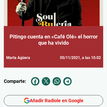
Pitingo cuenta en «Café Olé» el horror
que ha vivido
Marta Agüera
05/11/2021
, a las 10:02
Comparte:
Añadir Radiole en Google