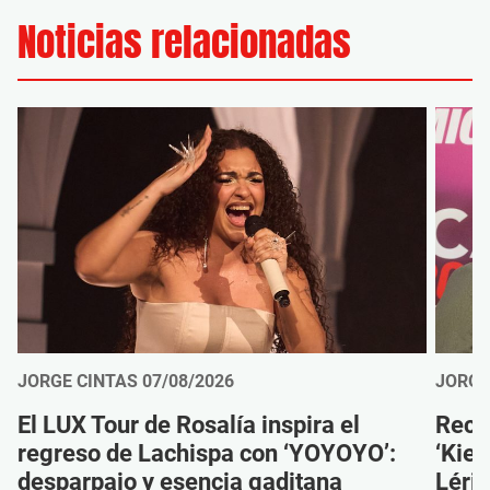
Noticias relacionadas
JORGE CINTAS
07/08/2026
JORGE
El LUX Tour de Rosalía inspira el
Reco
regreso de Lachispa con ‘YOYOYO’:
‘Kien
desparpajo y esencia gaditana
Léri